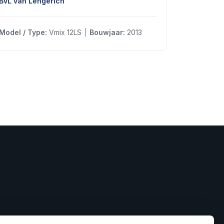
BvL van Lengerich
Model / Type:
Vmix 12LS
Bouwjaar:
2013