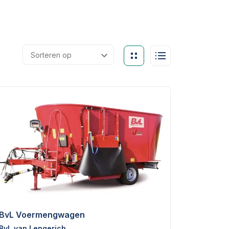
BvL Voermengwagen
BvL van Lengerich