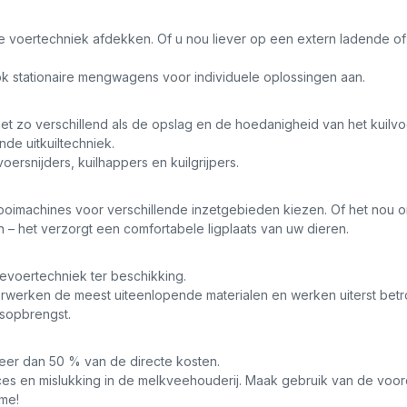
de voertechniek afdekken. Of u nou liever op een extern ladende 
k stationaire mengwagens voor individuele oplossingen aan.
 net zo verschillend als de opslag en de hoedanigheid van het kuilv
de uitkuiltechniek.
voersnijders, kuilhappers en kuilgrijpers.
strooimachines voor verschillende inzetgebieden kiezen. Of het no
– het verzorgt een comfortabele ligplaats van uw dieren.
toevoertechniek ter beschikking.
erwerken de meest uiteenlopende materialen en werken uiterst betr
asopbrengst.
eer dan 50 % van de directe kosten.
succes en mislukking in de melkveehouderij. Maak gebruik van de vo
ime!