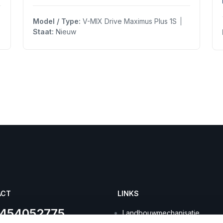
Model / Type:
V-MIX Drive Maximus Plus 1S
Staat:
Nieuw
ACT
LINKS
 454052775
Landbouwmechanisatie