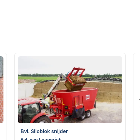
BvL Siloblok snijder
BvL van Lengerich