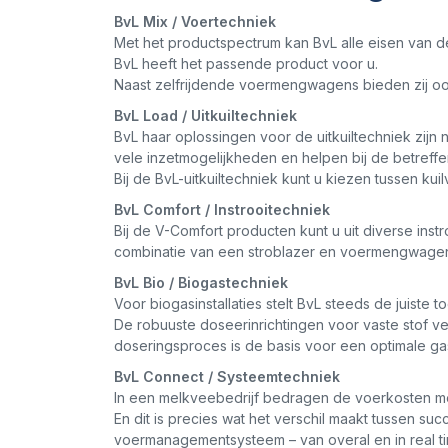
BvL Mix / Voertechniek
Met het productspectrum kan BvL alle eisen van 
BvL heeft het passende product voor u.
Naast zelfrijdende voermengwagens bieden zij oo
BvL Load / Uitkuiltechniek
BvL haar oplossingen voor de uitkuiltechniek zijn
vele inzetmogelijkheden en helpen bij de betreffen
Bij de BvL-uitkuiltechniek kunt u kiezen tussen kuil
BvL Comfort / Instrooitechniek
Bij de V-Comfort producten kunt u uit diverse in
combinatie van een stroblazer en voermengwagen 
BvL Bio / Biogastechniek
Voor biogasinstallaties stelt BvL steeds de juiste 
De robuuste doseerinrichtingen voor vaste stof v
doseringsproces is de basis voor een optimale g
BvL Connect / Systeemtechniek
In een melkveebedrijf bedragen de voerkosten m
En dit is precies wat het verschil maakt tussen 
voermanagementsysteem – van overal en in real t