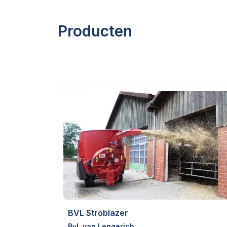
Producten
BVL Stroblazer
BvL van Lengerich