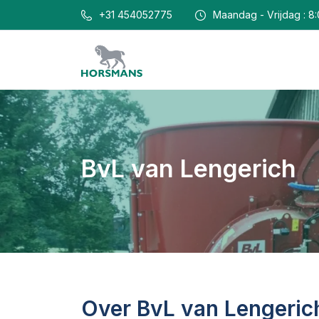
+31 454052775
Maandag - Vrijdag : 8:
BvL van Lengerich
Over BvL van Lengeric