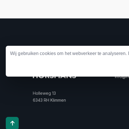
Wij gebruiken cookies om het webverkeer te analyseren
KONT
+31
info@h
Holleweg 13
6343 RH Klimmen