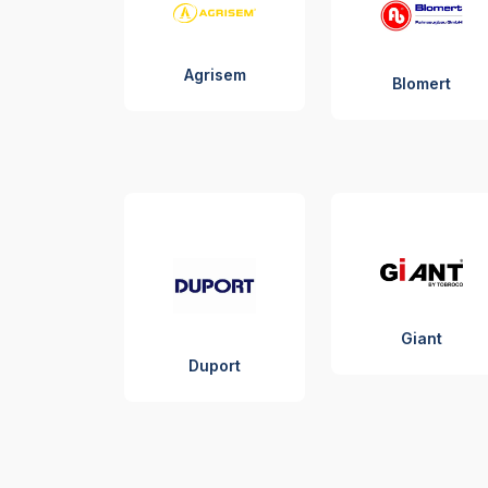
Agrisem
Blomert
Giant
Duport