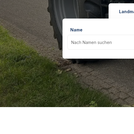
Landm
Name