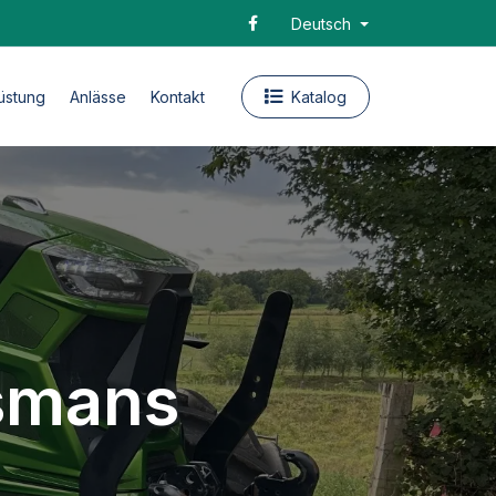
Deutsch
üstung
Anlässe
Kontakt
Katalog
smans