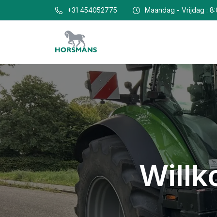
+31 454052775
Maandag - Vrijdag : 8:
Will