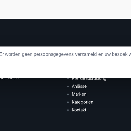
. Er worden geen persoonsgegevens verzameld en uw bezoek w
AKT
LINKS
 454052775
Landwirtschaftliche
orsmans.nl
Pferdeausrüstung
Anlässe
Marken
Kategorien
Kontakt