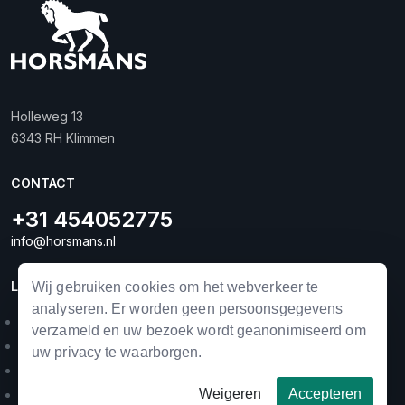
Holleweg 13
6343 RH Klimmen
CONTACT
+31 454052775
info@horsmans.nl
LINKS
Wij gebruiken cookies om het webverkeer te
analyseren. Er worden geen persoonsgegevens
Landbouwmechanisatie
verzameld en uw bezoek wordt geanonimiseerd om
Horse equipment
uw privacy te waarborgen.
Occasions
Weigeren
Accepteren
Merken