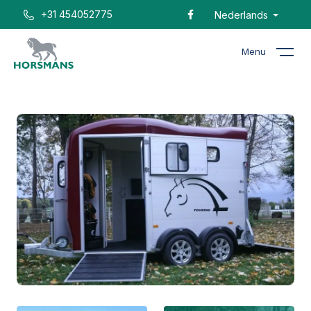
+31 454052775
Nederlands
Menu
Home
Catalogus
Trailer Cheval Liberte