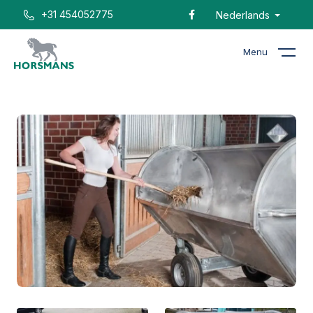
+31 454052775
Nederlands
Menu
Home
Catalogus
RVS Mestwagen