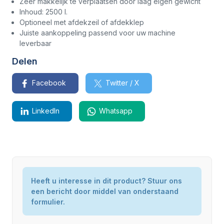
Zeer makkelijk te verplaatsen door laag eigen gewicht
Inhoud: 2500 l.
Optioneel met afdekzeil of afdekklep
Juiste aankoppeling passend voor uw machine
leverbaar
Delen
Facebook
Twitter / X
LinkedIn
Whatsapp
Staat
Heeft u interesse in dit product? Stuur ons
Nieuw
een bericht door middel van onderstaand
Hoogte
125 cm
formulier.
Lengte
230 cm