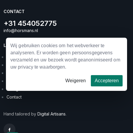
CONTACT
+31 454052775
info@horsmans.nl
LINKS
Wij gebruiken cookies om het webverkeer te
analyseren. Er worden geen persoonsgegevens
Landbouwmechanisatie
verzameld en uw bezoek wordt geanonimiseerd om
Horse equipment
uw privacy te waarborgen.
Occasions
Weigeren
Accepteren
Merken
Categorieën
Contact
Hand tailored by
Digital Artisans
.