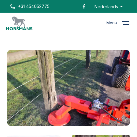
+31 454052775
Nederlands
Menu
Home
Catalogus
Palenmaaier