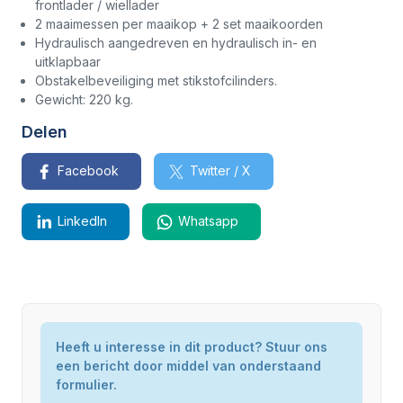
frontlader / wiellader
2 maaimessen per maaikop + 2 set maaikoorden
Hydraulisch aangedreven en hydraulisch in- en
uitklapbaar
Obstakelbeveiliging met stikstofcilinders.
Gewicht: 220 kg.
Delen
Facebook
Twitter / X
LinkedIn
Whatsapp
Zaunkönig - Kneilmann Gerätebau
Staat
Heeft u interesse in dit product? Stuur ons
Nieuw
een bericht door middel van onderstaand
Gewicht
220 kg
formulier.