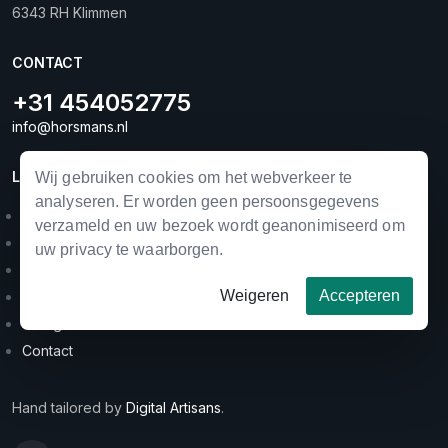
6343 RH Klimmen
CONTACT
+31 454052775
info@horsmans.nl
LINKS
Wij gebruiken cookies om het webverkeer te
analyseren. Er worden geen persoonsgegevens
Landbouwmechanisatie
verzameld en uw bezoek wordt geanonimiseerd om
Horse equipment
uw privacy te waarborgen.
Occasions
Weigeren
Accepteren
Merken
Categorieën
Contact
Hand tailored by
Digital Artisans
.