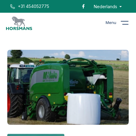
+31 454052775
Nederlands
Menu
Home
Catalogus
McHale Fusion 3 Vario