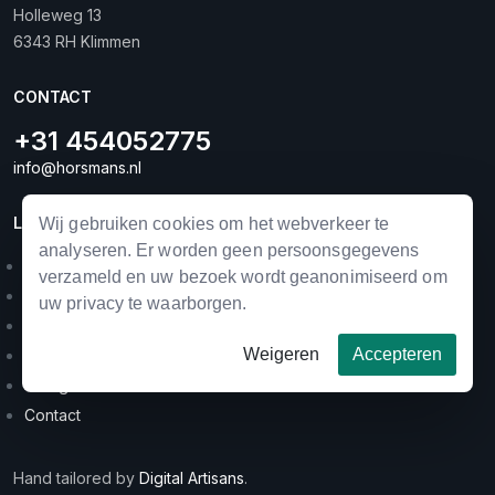
Holleweg 13
6343 RH Klimmen
CONTACT
+31 454052775
info@horsmans.nl
LINKS
Wij gebruiken cookies om het webverkeer te
analyseren. Er worden geen persoonsgegevens
Landbouwmechanisatie
verzameld en uw bezoek wordt geanonimiseerd om
Horse equipment
uw privacy te waarborgen.
Occasions
Weigeren
Accepteren
Merken
Categorieën
Contact
Hand tailored by
Digital Artisans
.