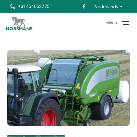
+31 454052775
Nederlands
Menu
Home
Catalogus
McHale Fusion 3 Plus