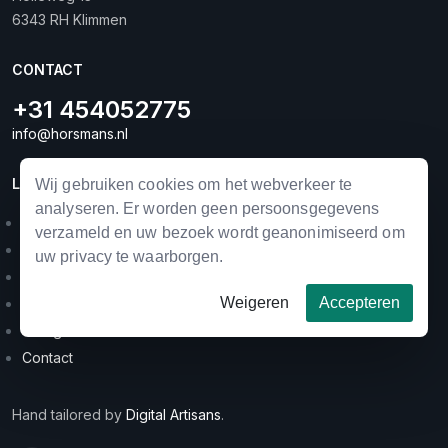
6343 RH Klimmen
CONTACT
+31 454052775
info@horsmans.nl
LINKS
Wij gebruiken cookies om het webverkeer te
analyseren. Er worden geen persoonsgegevens
Landbouwmechanisatie
verzameld en uw bezoek wordt geanonimiseerd om
Horse equipment
uw privacy te waarborgen.
Occasions
Weigeren
Accepteren
Merken
Categorieën
Contact
Hand tailored by
Digital Artisans
.