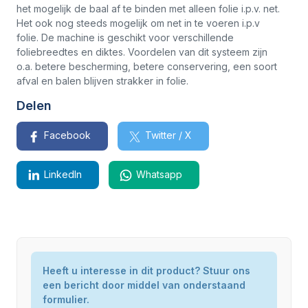
het mogelijk de baal af te binden met alleen folie i.p.v. net.
Het ook nog steeds mogelijk om net in te voeren i.p.v
folie. De machine is geschikt voor verschillende
foliebreedtes en diktes. Voordelen van dit systeem zijn
o.a. betere bescherming, betere conservering, een soort
afval en balen blijven strakker in folie.
Delen
Facebook
Twitter / X
LinkedIn
Whatsapp
McHale Fusion 3 Plus
Model / Type
Heeft u interesse in dit product? Stuur ons
Fusion 3 Plus
een bericht door middel van onderstaand
Staat
Nieuw
formulier.