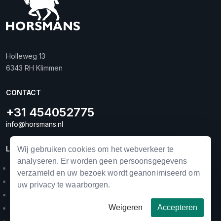
Holleweg 13
6343 RH Klimmen
CONTACT
+31 454052775
info@horsmans.nl
LINKS
Wij gebruiken cookies om het webverkeer te
analyseren. Er worden geen persoonsgegevens
Landbouwmechanisatie
verzameld en uw bezoek wordt geanonimiseerd om
Horse equipment
uw privacy te waarborgen.
Occasions
Weigeren
Accepteren
Merken