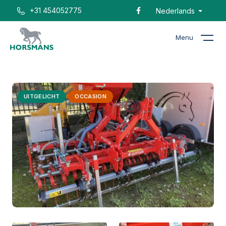
+31 454052775
Nederlands
Menu
Home
Catalogus
Güttler Greenmaster demo
UITGELICHT
OCCASION