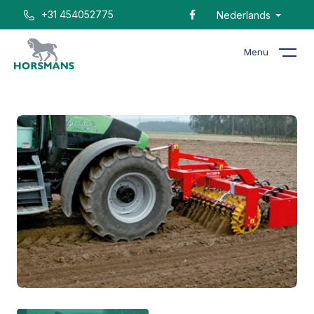
+31 454052775
Nederlands
Menu
Home
Catalogus
Frontpakker Avant