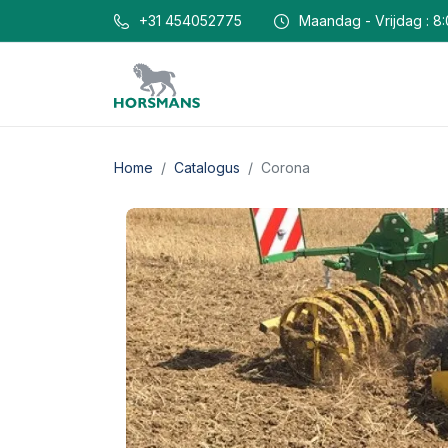
+31 454052775
Maandag - Vrijdag : 8:
Home
Catalogus
Corona