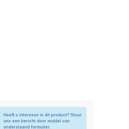
Heeft u interesse in dit product? Stuur
ons een bericht door middel van
onderstaand formulier.