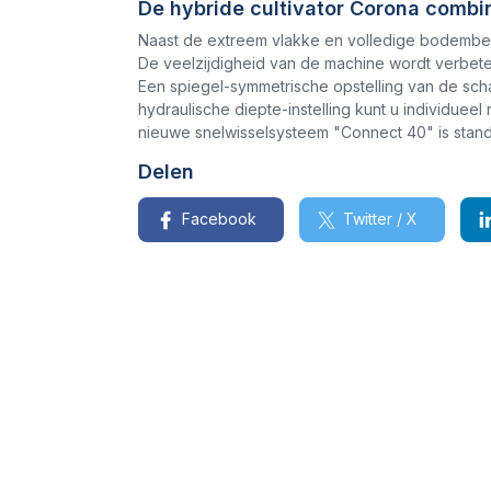
De hybride cultivator Corona combi
Naast de extreem vlakke en volledige bodembew
De veelzijdigheid van de machine wordt verbet
Een spiegel-symmetrische opstelling van de scha
hydraulische diepte-instelling kunt u individue
nieuwe snelwisselsysteem "Connect 40" is stand
Delen
Facebook
Twitter / X
Hybridgrubber Corona
Staat