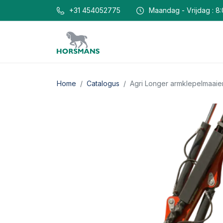
+31 454052775
Maandag - Vrijdag : 8:
Home
Catalogus
Agri Longer armklepelmaaie