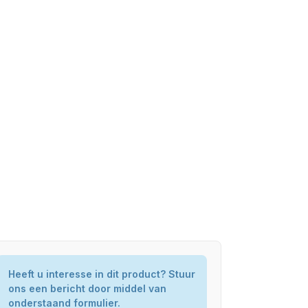
Heeft u interesse in dit product? Stuur
ons een bericht door middel van
onderstaand formulier.