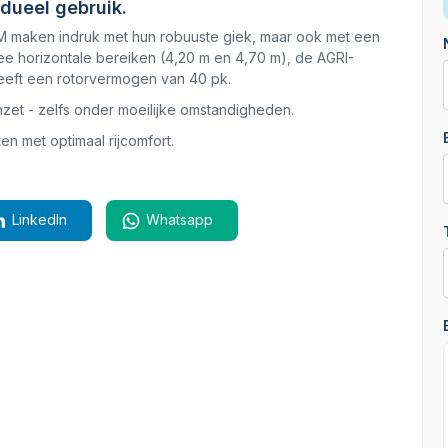
dueel gebruik.
 maken indruk met hun robuuste giek, maar ook met een
wee horizontale bereiken (4,20 m en 4,70 m), de AGRI-
eeft een rotorvermogen van 40 pk.
inzet - zelfs onder moeilijke omstandigheden.
n met optimaal rijcomfort.
LinkedIn
Whatsapp
GII 4245 M
Nieuw