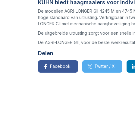
KUHN biedt haagmaaiers voor indivi
De modellen AGRI-LONGER GII 4245 M en 4745 M
hoge standaard van uitrusting. Verkrijgbaar in t
LONGER GII met mechanische aanrijbeveiliging h
De uitgebreide uitrusting zorgt voor een snelle 
De AGRI-LONGER GII, voor de beste werkresultate
Delen
Facebook
Twitter / X
Model / Type
Staat