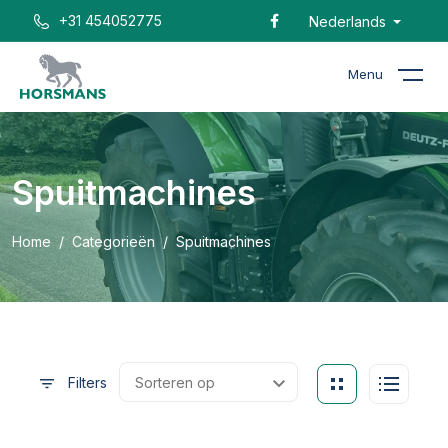
+31 454052775
Nederlands
Menu
Spuitmachines
Home
Categorieën
Spuitmachines
Filters