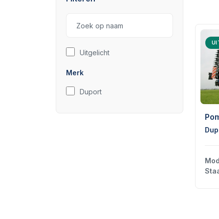
UI
Uitgelicht
Merk
Duport
Pom
Dup
Mod
Staa