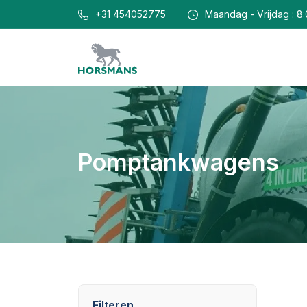
+31 454052775
Maandag - Vrijdag : 8:
Pomptankwagens
Filteren