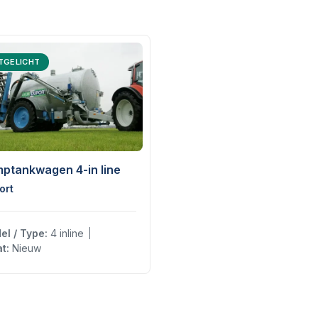
TGELICHT
ptankwagen 4-in line
ort
el / Type:
4 inline
t:
Nieuw