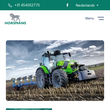
+31 454052775
Nederlands
Menu
Home
Catalogus
Tractor 6 STAGE V serie