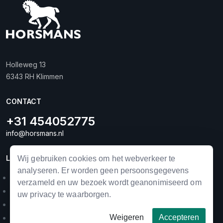
Holleweg 13
6343 RH Klimmen
CONTACT
+31 454052775
info@horsmans.nl
LINKS
Wij gebruiken cookies om het webverkeer te
analyseren. Er worden geen persoonsgegevens
Landbouwmechanisatie
verzameld en uw bezoek wordt geanonimiseerd om
Horse equipment
uw privacy te waarborgen.
Occasions
Weigeren
Accepteren
Merken