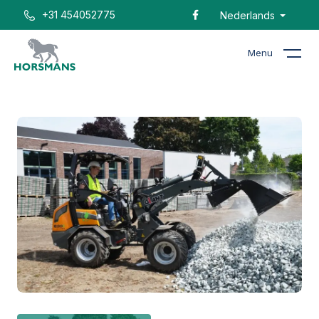
+31 454052775
Nederlands
Menu
Home
Catalogus
Giant G2200E (Elektrische shovel)