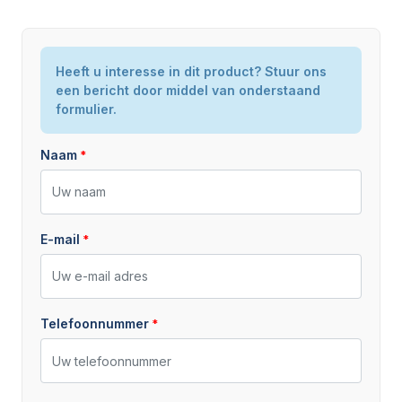
Model / Type
Heeft u interesse in dit product? Stuur ons
G2200E
een bericht door middel van onderstaand
Staat
Nieuw
formulier.
Naam
E-mail
Telefoonnummer