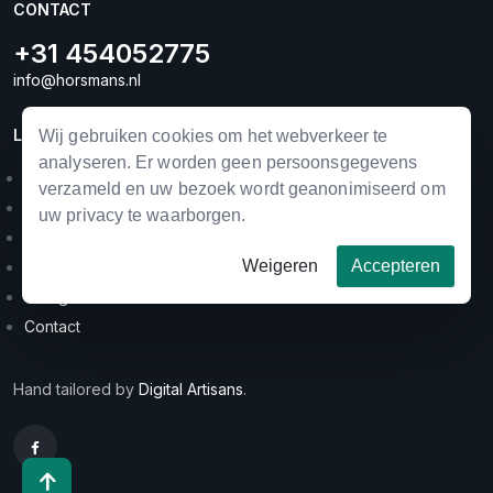
CONTACT
+31 454052775
info@horsmans.nl
LINKS
Wij gebruiken cookies om het webverkeer te
analyseren. Er worden geen persoonsgegevens
Landbouwmechanisatie
verzameld en uw bezoek wordt geanonimiseerd om
Horse equipment
uw privacy te waarborgen.
Occasions
Weigeren
Accepteren
Merken
Categorieën
Contact
Hand tailored by
Digital Artisans
.