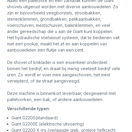
Naast een palletvork en een zandbak kunnen de Giant
shovels uitgerust worden met diverse aanbouwdelen. Zo
zijn er bijvoorbeeld veegborstels, strooibakken,
stenenklemmen, grondbakken, pelikaanbakken,
voerschuiven, mestschuiven, balenklemmen, en veel
ander gereedschap die u aan de Giant kunt koppelen.
Het hydraulische snelwissel systeem, dat te bedienen valt
met een pookje, maakt het af en aan koppelen van
aanbouwdelen een fluitje van een cent.
De shovel of kniklader is een essentieel onderdeel
binnen het bedrijf, en draait bij menig veeteelt bedrijf vele
uren. Zo wordt er voer mee aangeschoven, het mest
verwijderd, of de straat aangeveegd.
Deze machine is binnenkort leverbaar, desgewenst met
palletvorken, een bak, of andere aanbouwdelen.
Verschillende typen:
Giant G2200(standaard)
Giant G2200E (elektrische uitvoering)
Giant G2200 X-tra (verlaagde giek, grotere hefkracht,