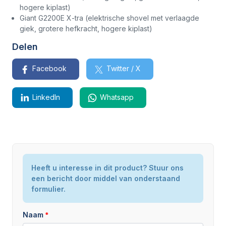
hogere kiplast)
Giant G2200E X-tra (elektrische shovel met verlaagde
giek, grotere hefkracht, hogere kiplast)
Delen
Facebook
Twitter / X
LinkedIn
Whatsapp
Model / Type
Heeft u interesse in dit product? Stuur ons
G2200 (HD) (X-TRA)
een bericht door middel van onderstaand
Staat
Nieuw
formulier.
Naam