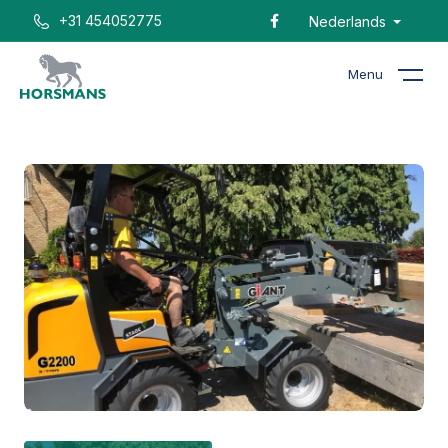
+31 454052775
Nederlands
Menu
Home
Catalogus
Giant G2200 (HD) (X-TRA)