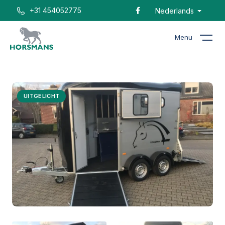
+31 454052775
Nederlands
Menu
Home
Catalogus
Cheval Liberté Touring Country
UITGELICHT