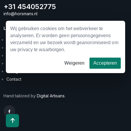
+31 454052775
info@horsmans.nl
LINKS
Wij gebruiken cookies om het webverkeer te
analyseren. Er worden geen persoonsgegevens
Landbouwmechanisatie
verzameld en uw bezoek wordt geanonimiseerd om
Horse equipment
uw privacy te waarborgen.
Occasions
Weigeren
Accepteren
Merken
Categorieën
Contact
Hand tailored by
Digital Artisans
.