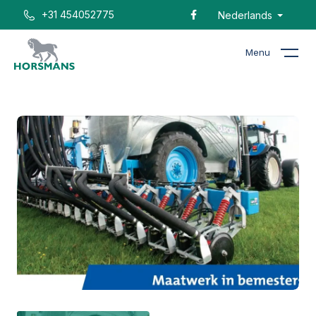
+31 454052775
Nederlands
Menu
Home
Catalogus
All track bemester