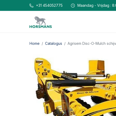
+31 454052775
Maandag - Vrijdag : 8:
Home
Catalogus
Agrisem Disc-O-Mulch schi