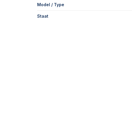
Model / Type
Staat
Disc-O-Mulch Gold