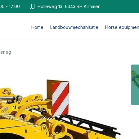
00 - 17:00
Holleweg 13, 6343 RH Klimmen
Home
Landbouwmechanisatie
Horse equipmen
jveneg