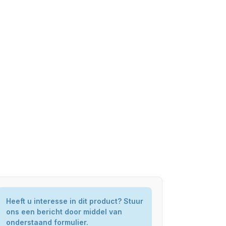
Heeft u interesse in dit product? Stuur
ons een bericht door middel van
onderstaand formulier.